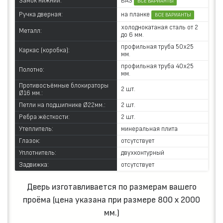
ВАЗ
Замок нижний:
ВСЕ ВАРИАНТЫ
на планке
Ручка дверная:
ВСЕ ВАРИАНТЫ
холоднокатаная сталь от 2
Металл:
до 6 мм.
профильная труба 50х25
Каркас (коробка):
мм.
профильная труба 40х25
Полотно:
мм.
Противосъёмные блокираторы
2 шт.
Ø16 мм.:
Петли на подшипнике Ø22мм.:
2 шт.
Ребра жёсткости:
2 шт.
Утеплитель:
минеральная плита
Глазок:
отсутствует
Уплотнитель:
двухконтурный
Задвижка:
отсутствует
Дверь изготавливается по размерам вашего
проёма (цена указана при размере 800 х 2000
мм.)